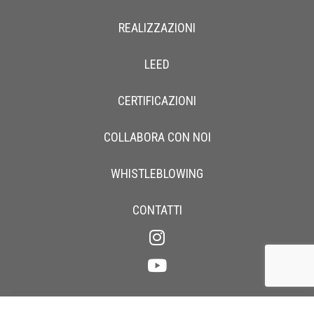
REALIZZAZIONI
LEED
CERTIFICAZIONI
COLLABORA CON NOI
WHISTLEBLOWING
CONTATTI
P.IVA IT00211190137 | Cap. Soc
.
€ 4.000.000,00 i.v. | Registro Imprese